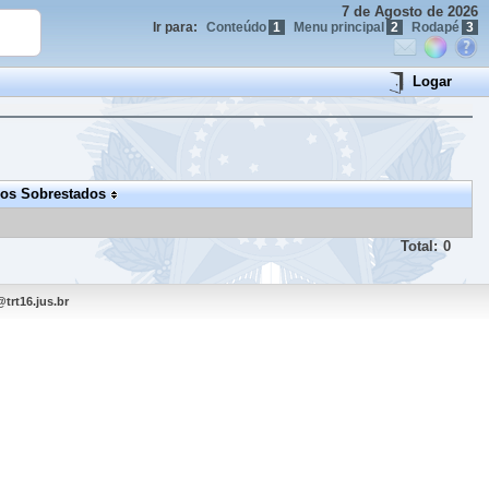
7 de Agosto de 2026
Ir para:
Conteúdo
1
Menu principal
2
Rodapé
3
Logar
os Sobrestados
Total:
0
trt16.jus.br